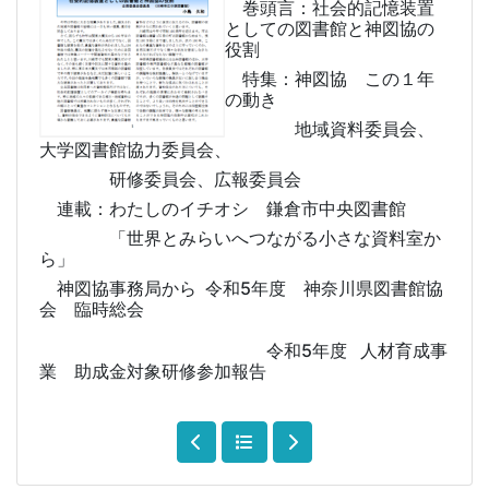
巻頭言：社会的記憶装置
としての図書館と神図協の
役割
特集：神図協 この１年
の動き
地域資料委員会、
大学図書館協力委員会、
研修委員会、広報委員会
連載：わたしのイチオシ 鎌倉市中央図書館
「世界とみらいへつながる小さな資料室か
ら」
神図協事務局から 令和5年度 神奈川県図書館協
会 臨時総会
令和5年度 人材育成事
業 助成金対象研修参加報告