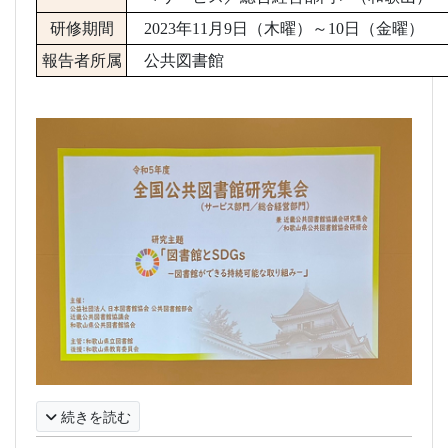
研修期間
2023
年
11
月
9
日（木曜）～
10
日（金曜）
報告者所属
公共図書館
続きを読む