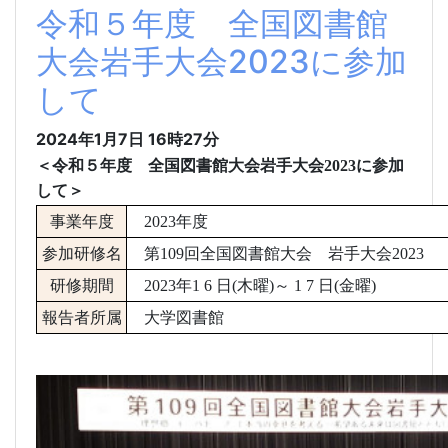
令和５年度 全国図書館
大会岩手大会2023に参加
して
2024年1月7日
16時27分
＜令和５年度 全国図書館大会岩手大会
2023
に参加
して＞
事業年度
2023
年度
参加研修名
第
109
回全国図書館大会 岩手大会
2023
研修期間
2023
年
1 6
日
(
木曜
)
～
1 7
日
(
金曜
)
報告者所属
大学図書館