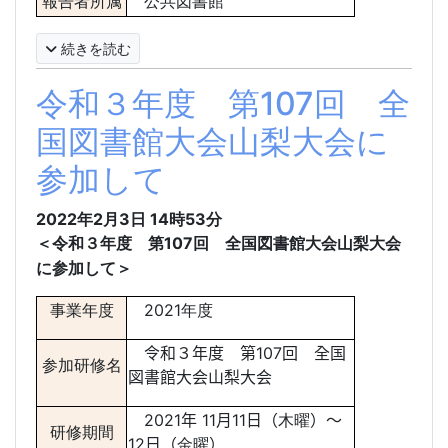
報告者所属
公共図書館
続きを読む
令和３年度 第107回 全
国図書館大会山梨大会に
参加して
2022年2月3日
14時53分
令和３年度 第
107
回 全国図書館大会山梨大会
＜
に参加して＞
事業年度
2021年度
令和３年度
第
107
回 全国
参加研修名
図書館大会山梨大会
2021
年
11
月
11
日（
木曜
）～
研修期間
12
日（
金曜
）