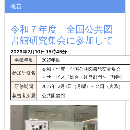
報告
令和７年度 全国公共図
書館研究集会に参加して
2026年2月10日
15時45分
事業年度
2025
年度
令和７年度 全国公共図書館研究集会
参加研修名
＜サービス／総合・経営部門＞（静岡）
研修期間
2025
年
12
月
1
日（月曜）～２日（火曜）
報告者所属
公共図書館