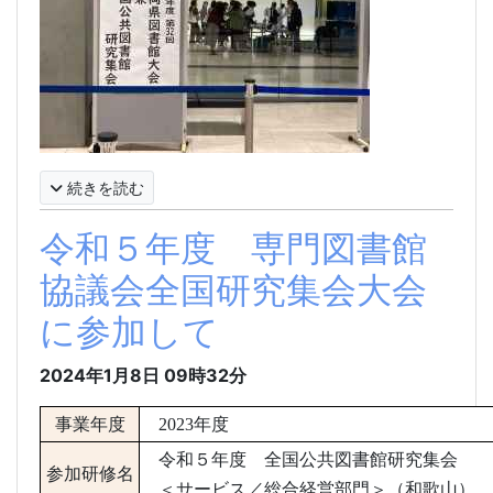
続きを読む
令和５年度 専門図書館
協議会全国研究集会大会
に参加して
2024年1月8日
09時32分
事業年度
2023
年度
令和５年度 全国公共図書館研究集会
参加研修名
＜サービス／総合経営部門＞（和歌山）