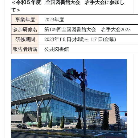
＜令和５年度 全国図書館大会 岩手大会に参加し
て＞
事業年度
2023
年度
参加研修名
第
109
回全国図書館大会 岩手大会
2023
研修期間
2023
年
1 6
日
(
木曜
)
～
1 7
日
(
金曜
)
報告者所属
公共図書館