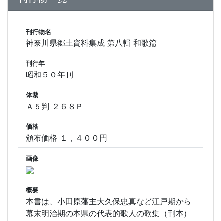
刊行物名
神奈川県郷土資料集成 第八輯 和歌篇
刊行年
昭和５０年刊
体裁
Ａ５判 ２６８Ｐ
価格
頒布価格 １，４００円
画像
概要
本書は、小田原藩主大久保忠真など江戸期から
幕末明治期の本県の代表的歌人の歌集（刊本）