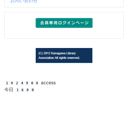
お問い合わせ
(C) 2012 Kanagawa Library Association All rights reserved.
access
1
9
2
4
9
0
8
今日
1
6
8
0