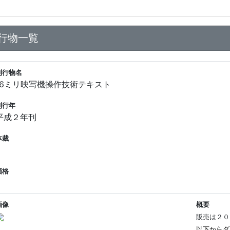
行物一覧
刊行物名
16ミリ映写機操作技術テキスト
刊行年
平成２年刊
体裁
価格
画像
概要
販売は２０
以下からダ