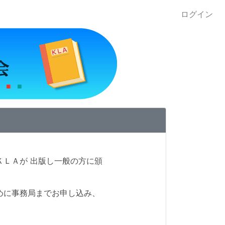
ログイン
ＬＡが 出版し一般の方に頒
す。
めに事務局までお申し込み、
い。