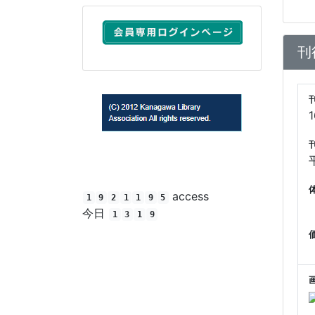
刊
(C) 2012 Kanagawa Library Association All rights
reserved.
access
1
9
2
1
1
9
5
今日
1
3
1
9