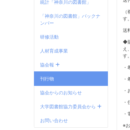
送
統計「神奈川の図書館」
（
「神奈川の図書館」バックナ
ンバー
送
研修活動
◆
え
人材育成事業
す
協会報
・
刊行物
・
・
協会からのお知らせ
・
大学図書館協力委員会から
・
お問い合わせ
※