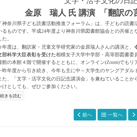
文字・活字文化の日
金原 瑞人 氏 講演
「翻訳の
「神奈川県子ども読書活動推進フォーラム」は、子どもの読書
いるものです。平成
24
年度より神奈川県図書館協会との共催と
した。
年度は、翻訳家・児童文学研究家の金原瑞人さんの講演と、
文部科学大臣表彰を受けた
相模女子大学中学部・高等部図書委
書館の本館４階で開催するとともに、オンライン
(Zoom)
でもリ
一昨年度から引き続き、今年も主に中～大学生のヤングアダル
また、「文字・活字文化の日記念講演会」を兼ねていることか
かけとしても、ぜひご参加ください。
続きを読む
前へ
一覧へ