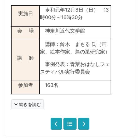
令和元年
12
月
8
日（日）
13
実施日
時
00
分～
16
時
30
分
会 場
神奈川近代文学館
講師：鈴木 まもる 氏（画
家、絵本作家、鳥の巣研究家）
講 師
事例発表：青葉おはなしフェ
スティバル実行委員会
参加者
163
名
続きを読む