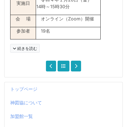
実施日
14
時～
15
時
30
分
会 場
オンライン（
Zoom
）開催
参加者
19
名
続きを読む
トップページ
神図協について
加盟館一覧