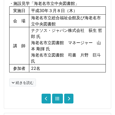
・施設見学「海老名市立中央図書館」
実施日
平成
30
年３月８日（木）
海老名市立総合福祉会館及び海老名市
会 場
立中央図書館
ナクソス・ジャパン株式会社 荻生 哲
郎 氏
海老名市立図書館 マネージャー 山
講 師
本 剛揮 氏
海老名市立図書館 司書 片野 巨斗
氏
参加者
22
名
続きを読む