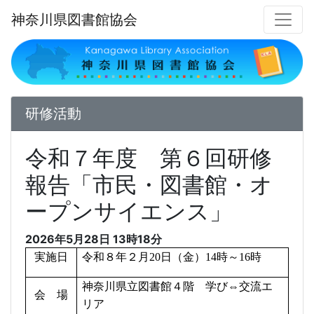
神奈川県図書館協会
研修活動
令和７年度 第６回研修
報告「市民・図書館・オ
ープンサイエンス」
2026年5月28日
13時18分
実施日
令和８年２月
20
日（金）
14
時～
16
時
神奈川県立図書館４階 学び⇔交流エ
会 場
リア