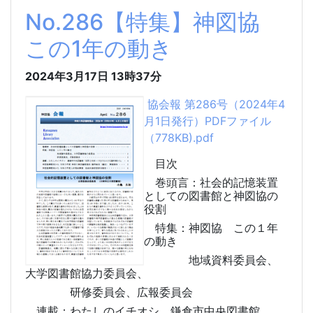
No.286【特集】神図協
この1年の動き
2024年3月17日
13時37分
協会報 第286号（2024年4
月1日発行）PDFファイル
（778KB).pdf
目次
巻頭言：社会的記憶装置
としての図書館と神図協の
役割
特集：神図協 この１年
の動き
地域資料委員会、
大学図書館協力委員会、
研修委員会、広報委員会
連載：わたしのイチオシ 鎌倉市中央図書館