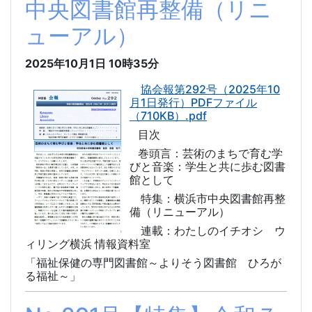
中央図書館再整備（リニ
ューアル）
2025年10月1日
10時35分
協会報第292号（2025年10
月1日発行）PDFファイル
（710KB）.pdf
目次
巻頭言：芸術のまちで育む学
びと音楽：学生と共に歩む図書
館として
特集：横浜市中央図書館再整
備（リニューアル）
連載：わたしのイチオシ ウ
ィリング横浜 情報資料室
「福祉保健の専門図書館～よりそう図書館 ひろが
る福祉～」