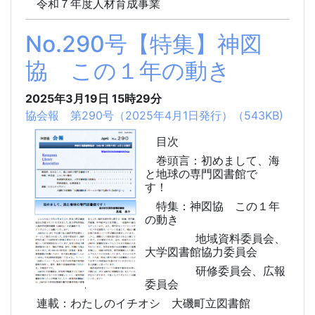
令和７年度人材育成事業
No.290号【特集】神図
協 この１年の動き
2025年3月19日
15時29分
協会報 第290号（2025年4月1日発行）（543KB)
目次
巻頭言：初めまして、海
と地球の専門図書館で
す！
特集：神図協 この１年
の動き
地域資料委員会、
大学図書館協力委員会
研修委員会、広報
委員会
連載：わたしのイチオシ 大磯町立図書館