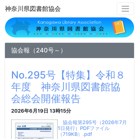
神奈川県図書館協会
協会報（240号～）
No.295号【特集】令和８
年度 神奈川県図書館協
会総会開催報告
2026年6月19日
13時15分
協会報第295号（2026年7月
1日発行）PDFファイル
（719KB）.pdf