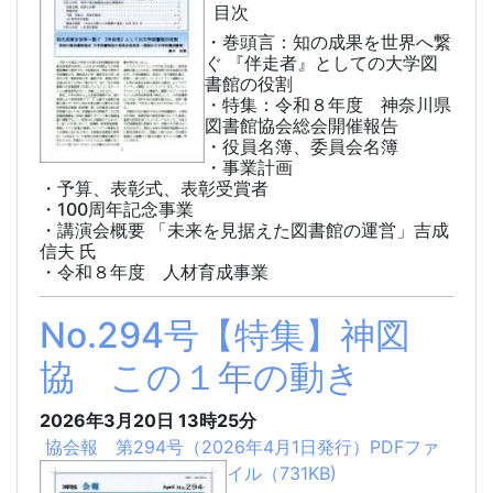
目次
・巻頭言：知の成果を世界へ繋
ぐ 『伴走者』としての大学図
書館の役割
・特集：令和８年度 神奈川県
図書館協会総会開催報告
・役員名簿、委員会名簿
・事業計画
・予算、表彰式、表彰受賞者
・100周年記念事業
・講演会概要 「未来を見据えた図書館の運営」吉成
信夫 氏
・令和８年度 人材育成事業
No.294号【特集】神図
協 この１年の動き
2026年3月20日
13時25分
協会報 第294号（2026年4月1日発行）PDFファ
イル（731KB)