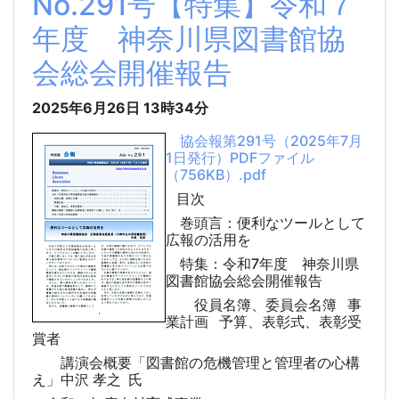
No.291号【特集】令和７
年度 神奈川県図書館協
会総会開催報告
2025年6月26日
13時34分
協会報第291号（2025年7月
1日発行）PDFファイル
（756KB）.pdf
目次
巻頭言：便利なツールとして
広報の活用を
特集：令和7年度 神奈川県
図書館協会総会開催報告
役員名簿、委員会名簿 事
業計画 予算、表彰式、表彰受
賞者
講演会概要「図書館の危機管理と管理者の心構
え」中沢 孝之 氏