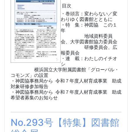
目次
・巻頭言：変わらない／変
わりゆく図書館とともに
・特 集：神図協 この１
年
地域資料委員
会、大学図書館協力委員会
研修委員会、広
報委員会
・連 載：わたしのイチオ
シ
横浜国立大学附属図書館「グローバル・
コモンズ」の設置
・神図協事務局から 令和７年度人材育成事業 助成
対象研修参加報告
・神図協事務局から 令和７年度人材育成事業 助成
希望者募集のお知らせ
No.293号【特集】図書館