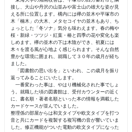
接し、大山や丹沢の山並みや富士山の雄大な姿が見
える所に位置します。構内には欅の並木や平塚市の
木「楠木」の大木、メタセコイヤの並木もあり、ち
ょっとした「冬ソナ」気分も味わえます。春の梅や
桜・新緑・ツツジ・紅葉・椿と四季の花や変化も楽
しめます。欅の並木の下は木陰ができ、初夏には
木々を渡る風が心地よく感じられます。そんな自然
豊かな環境に囲まれ、就職して３０年の歳月が経ち
ました。
「図書館の思い出を」といわれ、この歳月を振り
返ってみることにいたします。
一番変わった事は、やはり機械化された事でしょ
う。就職した頃の図書館は、受付カウンターの近く
に、書名順・著者名順といった本の情報を満載した
カードケースが並んでいました。
整理係の部屋からは和文タイプや欧文タイプを打つ
音と共にカードを複製する複写機の音が響いていま
した。修正機能がついた電動の欧文タイプになった