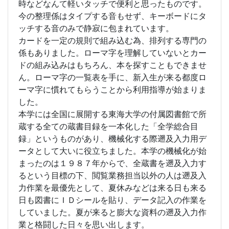
時などなんて軽いタッチで便利と思ったものです。
今の整理係はタイプする音もせず、キーボードにタ
ッチする音のみで静寂に包まれています。
カードを一定の規則で組み込む為、排列する専門の
係もありました。ローマ字を理解していないとカー
ドの組み込みはもちろん、本を探すこともできませ
ん。ローマ字の一覧表を手に、新入生が来る都度ロ
ーマ字に慣れてもらうことから利用指導が始まりま
した。
本学には全国に展開する東海大学の付属図書館で所
蔵する全ての蔵書目録を一本化した「全学総合目
録」というものがあり、機械化する際遡及入力用デ
ータとして大いに役立ちました。本学の機械化が始
まったのは１９８７年からで、全蔵書を遡及入力す
るという目標の下、閲覧業務担当以外の人は遡及入
力作業を最優先として、夏休みなどは来る日も来る
日も図書にＩＤシールを貼り、データ記入の作業を
していました。夏が来ると膨大な資料の遡及入力作
業と格闘した日々を思い出します。