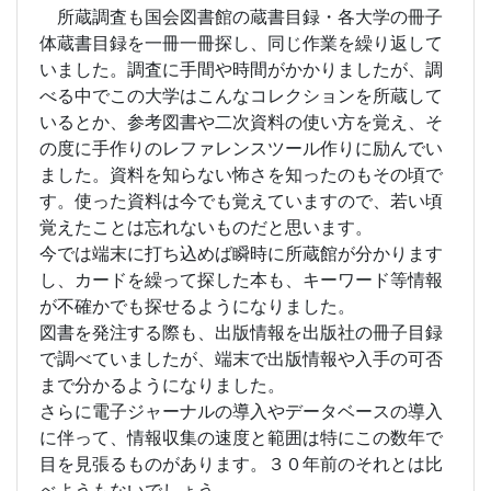
所蔵調査も国会図書館の蔵書目録・各大学の冊子
体蔵書目録を一冊一冊探し、同じ作業を繰り返して
いました。調査に手間や時間がかかりましたが、調
べる中でこの大学はこんなコレクションを所蔵して
いるとか、参考図書や二次資料の使い方を覚え、そ
の度に手作りのレファレンスツール作りに励んでい
ました。資料を知らない怖さを知ったのもその頃で
す。使った資料は今でも覚えていますので、若い頃
覚えたことは忘れないものだと思います。
今では端末に打ち込めば瞬時に所蔵館が分かります
し、カードを繰って探した本も、キーワード等情報
が不確かでも探せるようになりました。
図書を発注する際も、出版情報を出版社の冊子目録
で調べていましたが、端末で出版情報や入手の可否
まで分かるようになりました。
さらに電子ジャーナルの導入やデータベースの導入
に伴って、情報収集の速度と範囲は特にこの数年で
目を見張るものがあります。３０年前のそれとは比
べようもないでしょう。