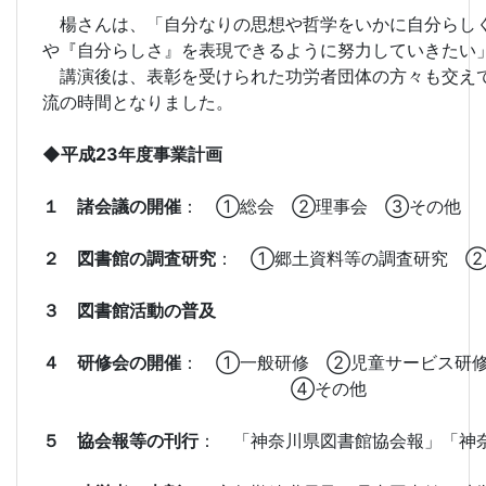
楊さんは、「自分なりの思想や哲学をいかに自分らしく
や『自分らしさ』を表現できるように努力していきたい
講演後は、表彰を受けられた功労者団体の方々も交えて
流の時間となりました。
◆平成23年度事業計画
１ 諸会議の開催
： ①総会 ②理事会 ③その他
２ 図書館の調査研究
： ①郷土資料等の調査研究 ②
３ 図書館活動の普及
４ 研修会の開催
： ①一般研修 ②児童サービス研
④その他
５ 協会報等の刊行
： 「神奈川県図書館協会報」「神