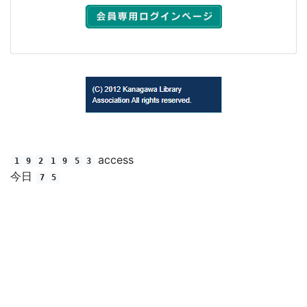
(C) 2012 Kanagawa Library Association All rights reserved.
access
1
9
2
1
9
5
3
今日
7
5