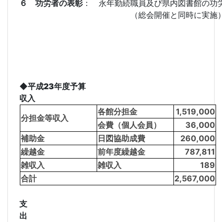
６ 功労者の表彰
： 永年勤続職員及び県内図書館の功
（総会開催と同時に実施
◆平成23年度
収入
(
各館分担金
1,519,000
分担金等収入
会費（個人会員）
36,000
補助金
日図協助成費
260,000
繰越金
前年度繰越金
787,811
雑収入
雑収入
189
合計
2,567,000
支
出