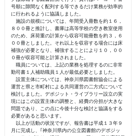
号順に隙間なく配列する等できるだけ業務が効率的
に行われるように協議しました。
施設の規模については、年間受入冊数を約１６，
８００冊と推計し、書庫は高等学校の空き教室使用
のため、床荷重の計算から収容可能冊数を約３，６
００冊としました。それ以上を収容する場合には床
補強が必要となり、補強することにより１０，００
０冊が収容可能と計算されました。
職員については、上記の業務を処理するのに非常
勤司書１人補助職員１人が最低必要としました。
設置主体については、神奈川県図書館協会による
運営と県と市町村による共同運営の二方式について
検討しました。デポジット・ライブラリー設立の実
現にはこの設置主体の調整と、経費の分担が大きな
問題であり、この点に今後十分な検討と協議をする
必要があると思います。
以上が活動の状況ですが、報告書は平成１３年９
月に完成し、｢神奈川県内の公立図書館のデポジッ