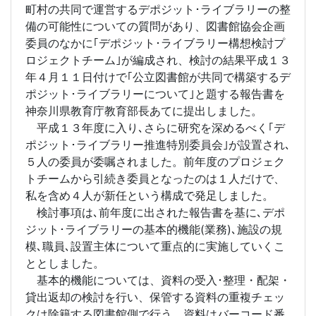
町村の共同で運営するデポジット･ライブラリーの整
備の可能性についての質問があり、図書館協会企画
委員のなかに｢デポジット･ライブラリー構想検討プ
ロジェクトチーム｣が編成され、検討の結果平成１３
年４月１１日付けで｢公立図書館が共同で構築するデ
ポジット･ライブラリーについて｣と題する報告書を
神奈川県教育庁教育部長あてに提出しました。
平成１３年度に入り､さらに研究を深めるべく｢デ
ポジット･ライブラリー推進特別委員会｣が設置され､
５人の委員が委嘱されました。前年度のプロジェク
トチームから引続き委員となったのは１人だけで、
私を含め４人が新任という構成で発足しました。
検討事項は､前年度に出された報告書を基に､デポ
ジット･ライブラリーの基本的機能(業務)､施設の規
模､職員､設置主体について重点的に実施していくこ
ととしました。
基本的機能については、資料の受入･整理・配架・
貸出返却の検討を行い、保管する資料の重複チェッ
クは除籍する図書館側で行う、資料はバーコード番