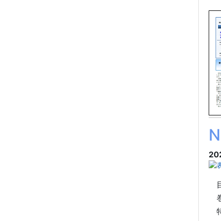
20
目
巻
特