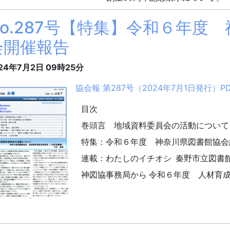
No.287号【特集】令和６年度
会開催報告
24年7月2日
09時25分
協会報 第287号（2024年7月1日発行）PDF
目次
巻頭言 地域資料委員会の活動について
特集：令和６年度 神奈川県図書館協会
連載：わたしのイチオシ 秦野市立図書
神図協事務局から 令和６年度 人材育