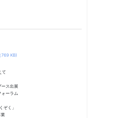
69 KB)
えて
ブース出展
フォーラム
くぞく」
育成事業