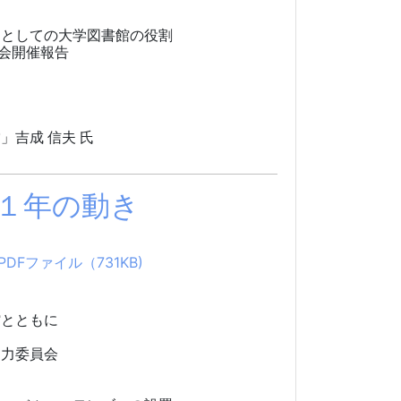
』としての大学図書館の役割
会開催報告
」吉成 信夫 氏
の１年の動き
DFファイル（731KB)
館とともに
力委員会