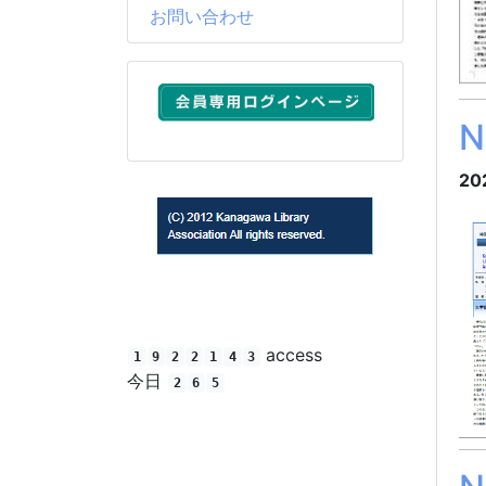
お問い合わせ
20
(C) 2012 Kanagawa Library Association All rights
reserved.
access
1
9
2
2
1
4
3
今日
2
6
5