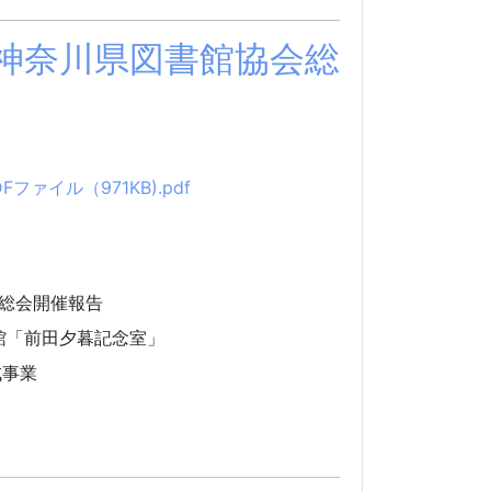
 神奈川県図書館協会総
ファイル（971KB).pdf
総会開催報告
館「前田夕暮記念室」
成事業