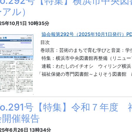
No.292号【特集】横浜市中央
ーアル）
25年10月1日
10時35分
協会報第292号（2025年10月1日発行）PD
目次
巻頭言：芸術のまちで育む学びと音楽：学
特集：横浜市中央図書館再整備（リニュー
連載：わたしのイチオシ ウィリング横浜
「福祉保健の専門図書館～よりそう図書館 
No.291号【特集】令和７年度
会開催報告
25年6月26日
13時34分