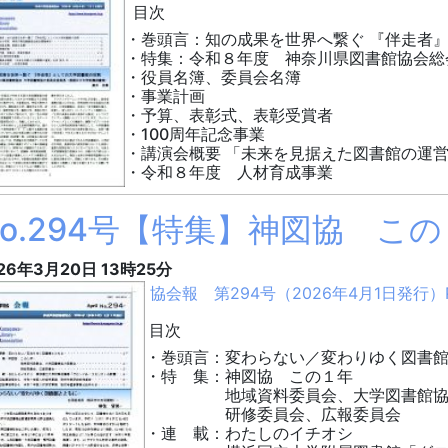
目次
・巻頭言：知の成果を世界へ繋ぐ 『伴走者
・特集：令和８年度 神奈川県図書館協会総
・役員名簿、委員会名簿
・事業計画
・予算、表彰式、表彰受賞者
・100周年記念事業
・講演会概要 「未来を見据えた図書館の運営
・令和８年度 人材育成事業
No.294号【特集】神図協 こ
26年3月20日
13時25分
協会報 第294号（2026年4月1日発行）P
目次
・巻頭言：変わらない／変わりゆく図書
・特 集：神図協 この１年
地域資料委員会、大学図書館協
研修委員会、広報委員会
・連 載：わたしのイチオシ