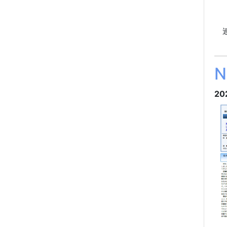
地
研
連
「
20