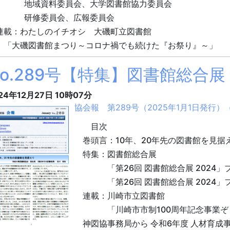
域資料委員会、大学図書館協力委員会
修委員会、広報委員会
載：わたしのイチオシ 大磯町立図書館
大磯図書館まつり～コロナ禍でも続けた『お祭り』～」
No.289号【特集】図書館総合展
24年12月27日
10時07分
協会報 第289号（2025年1月1日発行）（7
目次
巻頭言：10年、20年先の図書館を見据
特集：図書館総合展
「第26回 図書館総合展 2024」
「第26回 図書館総合展 2024」
連載：川崎市立図書館
「川崎市市制100周年記念事業ぞ
神図協事務局から 令和6年度 人材