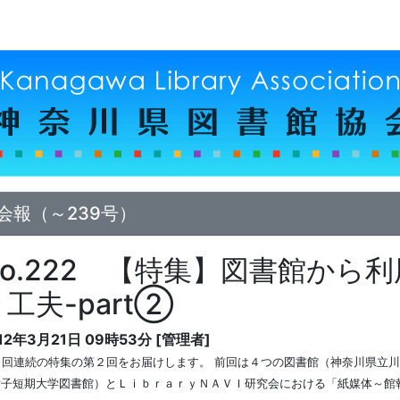
会報（～239号）
No.222 【特集】図書館から
工夫-part②
12年3月21日 09時53分 [管理者]
２回連続の特集の第２回をお届けします。 前回は４つの図書館（神奈川県立
女子短期大学図書館）とＬｉｂｒａｒｙＮＡＶＩ研究会における「紙媒体～館