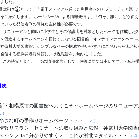
しました。
回はPart②として、「電子メディアを通じた利用者へのアプローチ」と題し
例をご紹介します。 ホームページによる情報発信は、「何を、誰に、どう伝
方はいった発信者側の明確な主体性が必要です。
ニューアルと同時に小学生とその保護者を対象としたページを作成した相
用を促進するホームページを目指すまなづる図書館、オンラインデータベース
る神奈川大学図書館、シンプルなページ構成で使いやすさにこだわった湘北短
報発信する横浜開港資料館に、状況報告をお願いしました。
の特集もまた、一つの情報発信として、お役に立てば幸いです。 <広報委
目次
新・相模原市の図書館へようこそ～ホームページのリニューア
１）
小さな町の手作りホームページ・・・
（２）
情報リテラシーセミナーへの取り組みと広報―神奈川大学図書
＜シンプルに分かりやすく＞：これが湘北スタイル・・・
（４