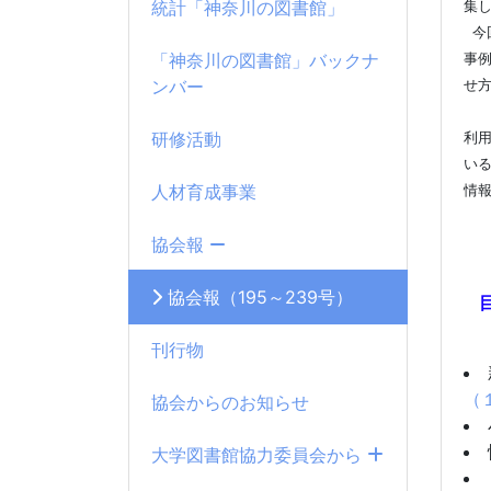
統計「神奈川の図書館」
集
今
「神奈川の図書館」バックナ
事
ンバー
せ
リ
研修活動
利
い
人材育成事業
情
こ
協会報
協会報（195～239号）
刊行物
（
協会からのお知らせ
大学図書館協力委員会から