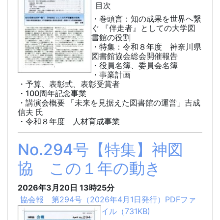
目次
・巻頭言：知の成果を世界へ繋
ぐ 『伴走者』としての大学図
書館の役割
・特集：令和８年度 神奈川県
図書館協会総会開催報告
・役員名簿、委員会名簿
・事業計画
・予算、表彰式、表彰受賞者
・100周年記念事業
・講演会概要 「未来を見据えた図書館の運営」吉成
信夫 氏
・令和８年度 人材育成事業
No.294号【特集】神図
協 この１年の動き
2026年3月20日
13時25分
協会報 第294号（2026年4月1日発行）PDFファ
イル（731KB)