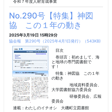
令和７年度人材育成事業
No.290号【特集】神図
協 この１年の動き
2025年3月19日
15時29分
協会報 第290号（2025年4月1日発行）（543KB)
目次
巻頭言：初めまして、海
と地球の専門図書館で
す！
特集：神図協 この１年
の動き
地域資料委員会、
大学図書館協力委員会
研修委員会、広報
委員会
連載：わたしのイチオシ 大磯町立図書館