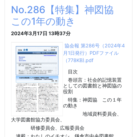
No.286【特集】神図協
この1年の動き
2024年3月17日
13時37分
協会報 第286号（2024年4
月1日発行）PDFファイル
（778KB).pdf
目次
巻頭言：社会的記憶装置
としての図書館と神図協の
役割
特集：神図協 この１年
の動き
地域資料委員会、
大学図書館協力委員会、
研修委員会、広報委員会
連載：わたしのイチオシ 鎌倉市中央図書館