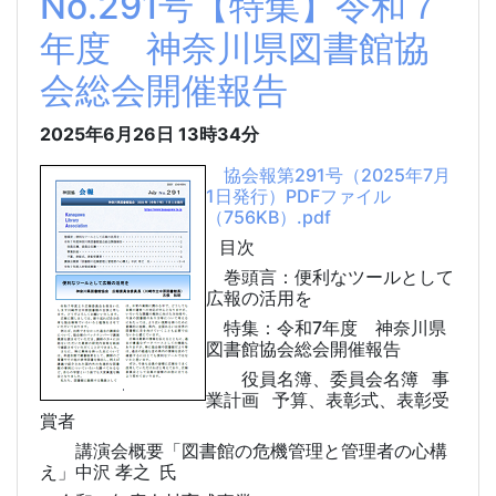
No.291号【特集】令和７
年度 神奈川県図書館協
会総会開催報告
2025年6月26日
13時34分
協会報第291号（2025年7月
1日発行）PDFファイル
（756KB）.pdf
目次
巻頭言：便利なツールとして
広報の活用を
特集：令和7年度 神奈川県
図書館協会総会開催報告
役員名簿、委員会名簿 事
業計画 予算、表彰式、表彰受
賞者
講演会概要「図書館の危機管理と管理者の心構
え」中沢 孝之 氏