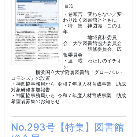
目次
・巻頭言：変わらない／変
わりゆく図書館とともに
・特 集：神図協 この１
年
地域資料委員
会、大学図書館協力委員会
研修委員会、広
報委員会
・連 載：わたしのイチオ
シ
横浜国立大学附属図書館「グローバル・
コモンズ」の設置
・神図協事務局から 令和７年度人材育成事業 助成
対象研修参加報告
・神図協事務局から 令和７年度人材育成事業 助成
希望者募集のお知らせ
No.293号【特集】図書館