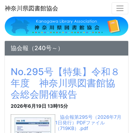
神奈川県図書館協会
協会報（240号～）
No.295号【特集】令和８
年度 神奈川県図書館協
会総会開催報告
2026年6月19日
13時15分
協会報第295号（2026年7月
1日発行）PDFファイル
（719KB）.pdf