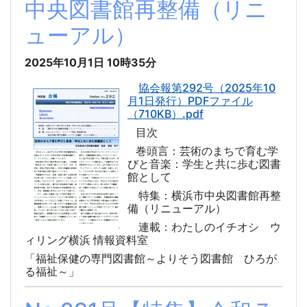
中央図書館再整備（リニ
ューアル）
2025年10月1日
10時35分
協会報第292号（2025年10
月1日発行）PDFファイル
（710KB）.pdf
目次
巻頭言：芸術のまちで育む学
びと音楽：学生と共に歩む図書
館として
特集：横浜市中央図書館再整
備（リニューアル）
連載：わたしのイチオシ ウ
ィリング横浜 情報資料室
「福祉保健の専門図書館～よりそう図書館 ひろが
る福祉～」