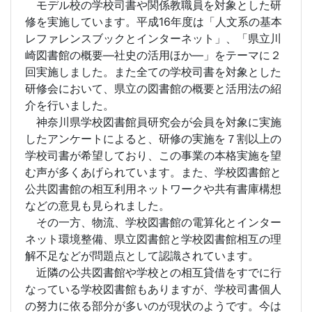
モデル校の学校司書や関係教職員を対象とした研
修を実施しています。平成16年度は「人文系の基本
レファレンスブックとインターネット」、「県立川
崎図書館の概要―社史の活用ほか―」をテーマに２
回実施しました。また全ての学校司書を対象とした
研修会において、県立の図書館の概要と活用法の紹
介を行いました。
神奈川県学校図書館員研究会が会員を対象に実施
したアンケートによると、研修の実施を７割以上の
学校司書が希望しており、この事業の本格実施を望
む声が多くあげられています。また、学校図書館と
公共図書館の相互利用ネットワークや共有書庫構想
などの意見も見られました。
その一方、物流、学校図書館の電算化とインター
ネット環境整備、県立図書館と学校図書館相互の理
解不足などが問題点として認識されています。
近隣の公共図書館や学校との相互貸借をすでに行
なっている学校図書館もありますが、学校司書個人
の努力に依る部分が多いのが現状のようです。今は