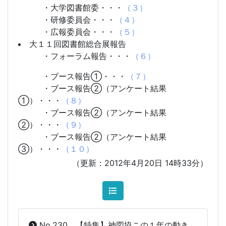
・大学図書館委
・・・
（３）
・研修委員会
・・・
（４）
・広報委員会
・・・
（５）
大１１回図書館総合展報告
・フォーラム報告
・・・
（６）
・ブース報告①
・・・
（７）
・ブース報告②（アンケート結果
①）
・・・
（８）
・ブース報告②（アンケート結果
②）
・・・
（９）
・ブース報告②（アンケート結果
③）
・・・
（１０）
（更新：2012年4月20日 14時33分）
No.230 【特集】神図協この１年の動き