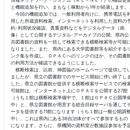
と機能追加を行い、まもなく稼動から1年が経過します。
今回の機能追加では、一般利用者向けに、携帯電話を
用した所蔵資料検索、インターネットを利用した資料の
約･利用状況確認、貴重資料などをデジタルデータ（画
像）として公開するデジタル･アーカイブの公開、県内公
共図書館の資料を一括して検索できる横断検索等が可能
なりました。また、県内にある大学図書館等を紹介する
ンク集を作成し、ＯＰＡＣへのリンクのほか、その図書
の利用方法が確認できるようにしました。
横断検索は、以前、神図協のホームページで提供して
ましたが、県立の図書館でのサービス開始に伴い終了し
した。県立の図書館が提供する横断検索サービスでの検
可能館は、インターネット上にＯＰＡＣを公開する27館
（うち１館は横断検索準備中で、１館はＯＰＡＣ公開準
中）と、県立図書館が用意する総合目録サーバを通して
ータを提供する11館になります（うち１館は一般公開調
中）。これは県内にある38自治体がすべて参加するもの
になります。さらに、県機関の資料室が数施設参加を予