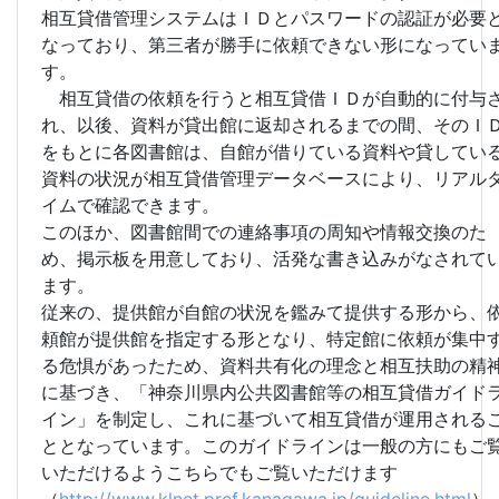
相互貸借管理システムはＩＤとパスワードの認証が必要
なっており、第三者が勝手に依頼できない形になってい
す。
相互貸借の依頼を行うと相互貸借ＩＤが自動的に付与
れ、以後、資料が貸出館に返却されるまでの間、そのＩ
をもとに各図書館は、自館が借りている資料や貸してい
資料の状況が相互貸借管理データベースにより、リアル
イムで確認できます。
このほか、図書館間での連絡事項の周知や情報交換のた
め、掲示板を用意しており、活発な書き込みがなされて
ます。
従来の、提供館が自館の状況を鑑みて提供する形から、
頼館が提供館を指定する形となり、特定館に依頼が集中
る危惧があったため、資料共有化の理念と相互扶助の精
に基づき、「神奈川県内公共図書館等の相互貸借ガイド
イン」を制定し、これに基づいて相互貸借が運用される
ととなっています。このガイドラインは一般の方にもご
いただけるようこちらでもご覧いただけます
（
http://www.klnet.pref.kanagawa.jp/guideline.html
）