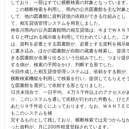
しており、一部はすでに横断検索の対象となっています
この横断検索を利用し、県内の公共図書館を主な対象
して、他の図書館に資料貸借の依頼ができる仕組みとし
て、相互貸借管理システムを用意しました。
神奈川県内の公共図書館間の相互貸借は、今までＷＡＮ
ＥＤと呼ばれる掲示板を利用して行われていました。こ
は、資料を必要とする図書館が、必要とする資料を掲示
に書き込み、ほかの図書館が自館の蔵書を検索し、提供
きる図書館が名乗り出るという仕組みでした。つまり提
する側が、検索の手間をかけ、判断する形でした。
今回作成した相互貸借管理システムは、依頼をする館が
横断検索機能を利用して検索を行い、提供してもらえそ
な図書館を選択して依頼する形となりました。
12月末現在で、一日平均、４万５千件以上のアクセスが
り、このシステムを通して依頼が行われた件数も、ひと
あたり９千件近くに上っております。なお、ＷＡＮＴＥ
もこのシステムを補
完するものとして残しており、横断検索では見つからな
った資料が、月に200件程度登録されています。