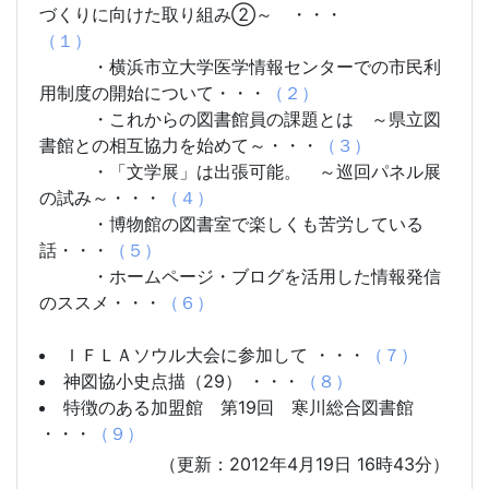
づくりに向けた取り組み②～ ・・・
（１）
・横浜市立大学医学情報センターでの市民利
用制度の開始について・・・
（２）
・これからの図書館員の課題とは ～県立図
書館との相互協力を始めて～・・・
（３）
・「文学展」は出張可能。 ～巡回パネル展
の試み～・・・
（４）
・博物館の図書室で楽しくも苦労している
話・・・
（５）
・ホームページ・ブログを活用した情報発信
のススメ・・・
（６）
ＩＦＬＡソウル大会に参加して ・・・
（７）
神図協小史点描（29） ・・・
（８）
特徴のある加盟館 第19回 寒川総合図書館
・・・
（９）
（更新：2012年4月19日 16時43分）