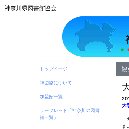
神奈川県図書館協会
協
トップページ
神図協について
加盟館一覧
20
大
リーフレット「神奈川の図書
館一覧」
大
ま