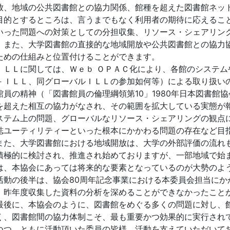
放、地域の公共図書館との協力関係、館種を超えた図書館ネッ
目的とするところは、言うまでもなく利用者の期待に応えるこ
いった問題への対策としての分担収集、リソース・シェアリン
。また、大学図書館の直接的な地域開放や公共図書館との協力
ための仕組みと位置付けることができます。
ＬＬに関しては、Ｗｅｂ ＯＰＡＣ化により、各館のシステム
－ＩＬＬ、同グローバルＩＬＬの参加如何等）による取り扱い
館員の精神（「図書館員の倫理綱領第10」1980年日本図書館
を超えた相互の協力がなされ、その範囲を拡大している実態が
ステム上の問題、グローバルなリソース・シェアリングの観点
誌ユーティリティーといった根本にかかわる問題の存在など目
た、大学図書館における地域開放は、大学の外部評価の流れ
積極的に検討され、推進され始めておりますが、一部地域で始
は、本協会にあっては将来的な要素となっているのが大勢のよ
動の後半は、協会80周年記念事業における本委員会担当にか
、昨年度収集した資料の分析を深めることができなかったこと
後に、本協会のように、図書館をめぐる多くの問題に対し、
く、図書館間の協力体制こそ、最も重要かつ効果的に実行され
つつ、ともに活動頂いた委員の皆様、活動を支えていただいて