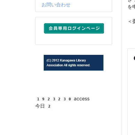
お問い合わせ
を
＜
(C) 2012 Kanagawa Library Association All rights
reserved.
access
1
9
2
3
2
3
0
今日
2