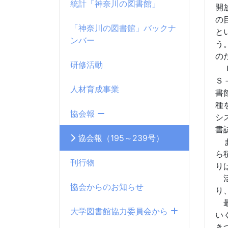
統計「神奈川の図書館」
開
の
「神奈川の図書館」バックナ
と
ンバー
う
の
研修活動
Ｉ
Ｓ
人材育成事業
書
種
協会報
シ
書
協会報（195～239号）
ま
ら
刊行物
り
活
協会からのお知らせ
り
最
大学図書館協力委員会から
い
き