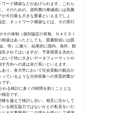
トワーク構築などがあげられます。これら
と。そのための、資料費の漸減或いは高騰
グが今日最も大きな要素といえるでしょ
協定、ネットワーク構築などは、その実行
やその体制（個別協定の有無、ＮＡＣＳＩ
の相違はあったとしても、図書館或いは図
協会、等）に拠り、結果的に国内、海外、館
報告されてはいますが、予算措置を含めた
において特に大きいデータフォーマットや
指す方向への道は未だ長いといえます。
もあり、各大学において社会貢献の観点か
まっているような分担収集への実質的繋が
うです。
かわる検討に多くの時間を割くこととな
が残念です。
館種を越えて検討し合い、相互に生かして
ている相互協力ではないかとの私見をいだ
おります事務局にこの場をお借りして感謝