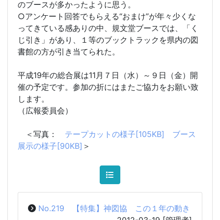
のブースが多かったように思う。
○アンケート回答でもらえる“おまけ”が年々少くな
ってきている感ありの中、規文堂ブースでは、「く
じ引き」があり、１等のブックトラックを県内の図
書館の方が引き当てられた。
平成19年の総合展は11月７日（水）～９日（金）開
催の予定です。参加の折にはまたご協力をお願い致
します。
（広報委員会）
＜写真：
テープカットの様子[105KB]
ブース
展示の様子[90KB]
＞
No.219 【特集】神図協 この１年の動き
2012-03-19
[管理者]