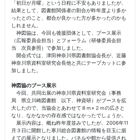
「初日が月曜」という日程に不安もありましたが、
結果として、図書館関係者の割合が昨年度より多か
ったとのこと、都合が良かった方が多かったのかも
しれません。
神図協は、今回も後援団体として、ブース展示
（広報委員会担当）とフォーラム（研修委員会担
当 次頁参照）で参加しました。
開会式では、津田神奈川県図書館協会長が、近藤
神奈川県資料室研究会長他と共にテープカットに参
加しました。
神図協のブース展示
今回、共同出展の神奈川県資料室研究会（事務
局 県立川崎図書館 以下、神資研）がブースを拡
大したので、当協会とあわせて８ｍ×２ｍの広さと
なり、なかなかの存在感ではなかったでしょうか。
展示内容は、概ね昨年度並みでしたが、2006年11
月３日に開館した寒川総合図書館の情報を目玉に据
えての展示となりました。パネルや館から提供され