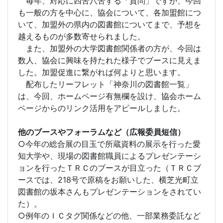
毎年、対応に四苦八苦する「質問」ですが、今回
も一般の方を中心に、協会について、各加盟館につ
いて、加盟外の県内の図書館についてまで、予想を
越えるものが多数寄せられました。
また、加盟外の大学図書館関係者の方が、今回は
数人、協会に興味を持たれた様子でブースに見えま
した。加盟促進に繋がれば何よりと思います。
配布したリーフレット「神奈川の図書館一覧」
は、今回、ホームページ有無欄を設け、協会ホーム
ページからのリンク活用をアピールしました。
他のブースやフォーラムなど（広報委員短信）
○今年の総合展の目玉で所蔵資料の展示を行った愛
知大学や、現場の図書館職員によるプレゼンテーシ
ョンを行ったＴＲＣのブースが目立った（ＴＲＣブ
ースでは、218号で原稿をお願いした、横芝光町立
図書館の坂本さんもプレゼンテーションをされてい
た）。
○例年のＩＣタグ関係などの他、一部業務委託など