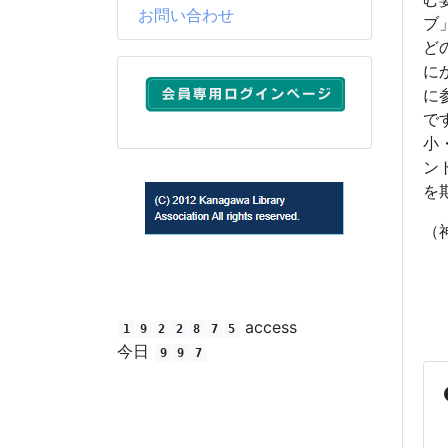
お問い合わせ
ブ
ど
に
に
で
小
ン
を
（
(C) 2012 Kanagawa Library Association All rights
reserved.
access
1
9
2
2
8
7
5
今日
9
9
7