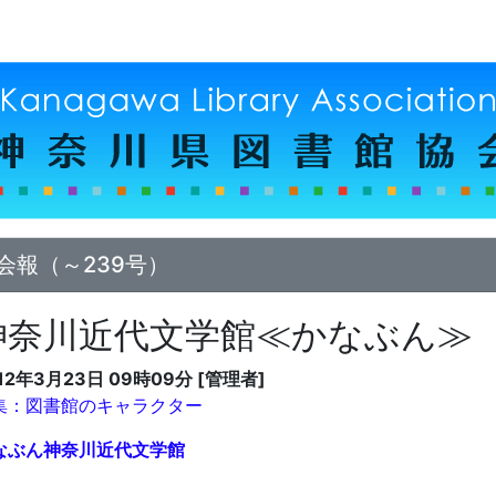
会報（～239号）
神奈川近代文学館≪かなぶん≫
12年3月23日 09時09分 [管理者]
集：図書館のキャラクター
なぶん
神奈川近代文学館