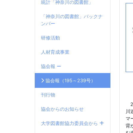
統計「神奈川の図書館」
「神奈川の図書館」バックナ
ンバー
研修活動
人材育成事業
協会報
協会報（195～239号）
刊行物
2
協会からのお知らせ
川
マ
大学図書館協力委員会から
背
む