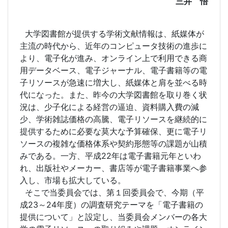
三井 悟
大学図書館が提供する学術文献情報は、紙媒体が
主流の時代から、近年のコンピュータ技術の進歩に
より、電子化が進み、オンライン上で利用できる商
用データベース、電子ジャーナル、電子書籍等の電
子リソースが急速に増大し、紙媒体と肩を並べる時
代になった。また、昨今の大学図書館を取り巻く状
況は、少子化による経営の逼迫、資料購入費の減
少、学術雑誌価格の高騰、電子リソースを継続的に
提供するために必要な莫大な予算確保、更に電子リ
ソースの複雑な価格体系や契約形態等の課題が山積
みである。一方、平成22年は電子書籍元年といわ
れ、出版社やメーカー、書店等が電子書籍事業へ参
入し、市場も拡大している。
そこで当委員会では、第１回委員会で、今期（平
成23～24年度）の調査研究テーマを「電子書籍の
提供について」と設定し、当委員会メンバーの各大