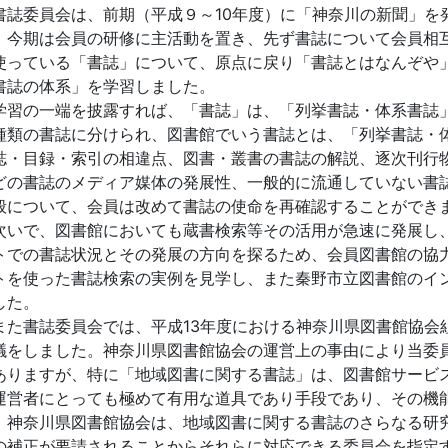
誌委員会は、前期（平成９～10年度）に「神奈川の新聞」を
、今期は会員の研修に主活動を置き、先ず書誌について会員相
使っている「書誌」について、原点に戻り「書誌とはなんぞや
書誌の体系」を学習しました。
習の一端を披露すれば、「書誌」は、「列挙書誌・体系書誌
種類の書誌に分けられ、図書館でいう書誌とは、「列挙書誌・
誌・目録・索引の相違点、図書・叢書の書誌の解説、逐次刊行物
どの書誌のメディア媒体の発展性、一般的に流通していない書
般について、会員は改めて書誌の使命を再確認することができ
いで、図書館においても蔵書検索等その活用が急速に発展し
トでの書誌状況とその発展の方向を探るため、会員図書館の協
トを使った書誌検索の実例を見学し、また秦野市立図書館のイ
した。
た書誌委員会では、平成13年度における神奈川県図書館協会
議をしました。神奈川県図書館協会の運営上の事由により当委
ありますが、特に「地域図書に関する書誌」は、図書館サービ
運営者にとっても極めて有用な道具であり手段であり、その機
、神奈川県図書館協会は、地域図書に関する書誌のさらなる研
の補正が要請されることからそれらに対応できる委員会を指定