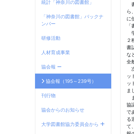
統計「神奈川の図書館」
書
ら
「神奈川の図書館」バックナ
に
ンバー
「
学
研修活動
２
書
人材育成事業
な
全
協会報
次
ッ
協会報（195～239号）
ッ
ま
刊行物
ま
協
協会からのお知らせ
で
る
大学図書館協力委員会から
て
報