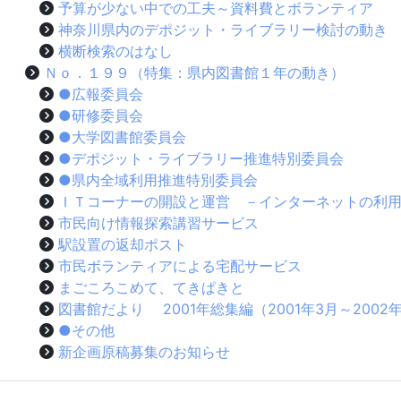
予算が少ない中での工夫～資料費とボランティア
神奈川県内のデポジット・ライブラリー検討の動き
横断検索のはなし
Ｎｏ．１９９（特集：県内図書館１年の動き）
●広報委員会
●研修委員会
●大学図書館委員会
●デポジット・ライブラリー推進特別委員会
●県内全域利用推進特別委員会
ＩＴコーナーの開設と運営 －インターネットの利
市民向け情報探索講習サービス
駅設置の返却ポスト
市民ボランティアによる宅配サービス
まごころこめて、てきぱきと
図書館だより 2001年総集編（2001年3月～2002
●その他
新企画原稿募集のお知らせ