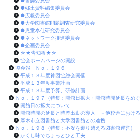
●書誌委員会
●郷土資料編集委員会
●広報委員会
●大学図書館問題調査研究委員会
●児童奉仕研究委員会
●ネットワーク推進委員会
●企画委員会
☆★告知板★☆
協会ホームページの開設
協会報 Ｎｏ．１９６
平成１３年度神図協総会開催
平成１３年度事業計画
平成１３年度予算、研修計画
Ｎｏ．１９７（特集：開館日拡大・開館時間延長をめ
開館日の拡大について
開館時間の延長と時差出勤の導入 －他校舎におけ
厚木市立図書館と大学図書館との連携
Ｎｏ．１９８（特集：不況を乗り越える図書館運営）
かくし味でちょっとひと工夫