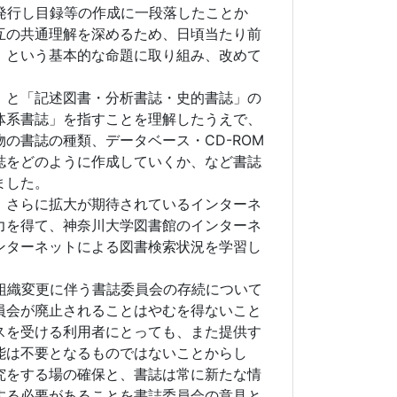
発行し目録等の作成に一段落したことか
互の共通理解を深めるため、日頃当たり前
」という基本的な命題に取り組み、改めて
」と「記述図書・分析書誌・史的書誌」の
体系書誌」を指すことを理解したうえで、
の書誌の種類、データベース・CD-ROM
誌をどのように作成していくか、など書誌
ました。
、さらに拡大が期待されているインターネ
力を得て、神奈川大学図書館のインターネ
ンターネットによる図書検索状況を学習し
組織変更に伴う書誌委員会の存続について
員会が廃止されることはやむを得ないこと
スを受ける利用者にとっても、また提供す
能は不要となるものではないことからし
究をする場の確保と、書誌は常に新たな情
する必要があることを書誌委員会の意見と