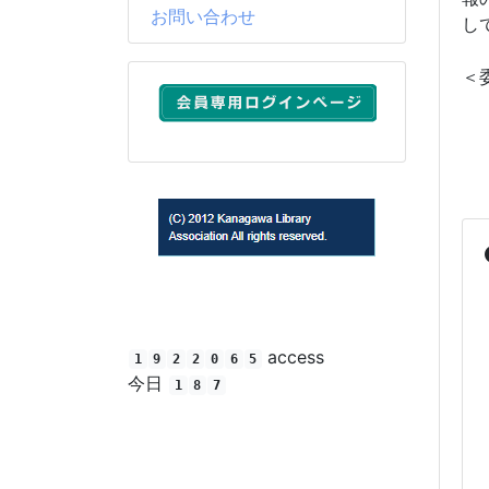
お問い合わせ
し
＜
(C) 2012 Kanagawa Library Association All rights
reserved.
access
1
9
2
2
0
6
5
今日
1
8
7