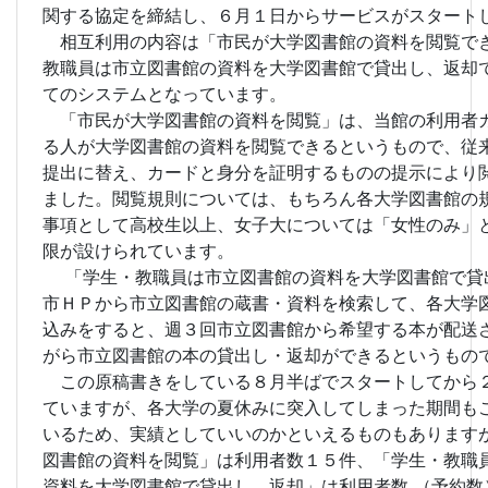
関する協定を締結し、６月１日からサービスがスタート
相互利用の内容は「市民が大学図書館の資料を閲覧で
教職員は市立図書館の資料を大学図書館で貸出し、返却
てのシステムとなっています。
「市民が大学図書館の資料を閲覧」は、当館の利用者
る人が大学図書館の資料を閲覧できるというもので、従
提出に替え、カードと身分を証明するものの提示により
ました。閲覧規則については、もちろん各大学図書館の
事項として高校生以上、女子大については「女性のみ」
限が設けられています。
「学生・教職員は市立図書館の資料を大学図書館で貸
市ＨＰから市立図書館の蔵書・資料を検索して、各大学
込みをすると、週３回市立図書館から希望する本が配送
がら市立図書館の本の貸出し・返却ができるというもの
この原稿書きをしている８月半ばでスタートしてから
ていますが、各大学の夏休みに突入してしまった期間も
いるため、実績としていいのかといえるものもあります
図書館の資料を閲覧」は利用者数１５件、「学生・教職
資料を大学図書館で貸出し、返却」は利用者数 （予約数