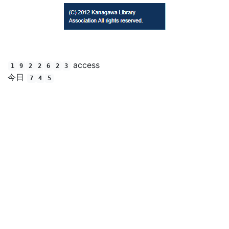
(C) 2012 Kanagawa Library Association All rights reserved.
access
1
9
2
2
6
2
3
今日
7
4
5